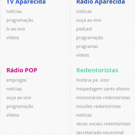
TV Aparecida
Rádio Aparecida
notícias
notícias
programação
ouça ao vivo
tv ao vivo
podcast
vídeos
programação
programas
vídeos
Rádio POP
Redentoristas
empregos
história pe. vitor
notícias
hospedagem santo afonso
ouça ao vivo
missionários redentoristas
programação
missões redentoristas
vídeos
notícias
obras sociais redentoristas
secretariado vocacional