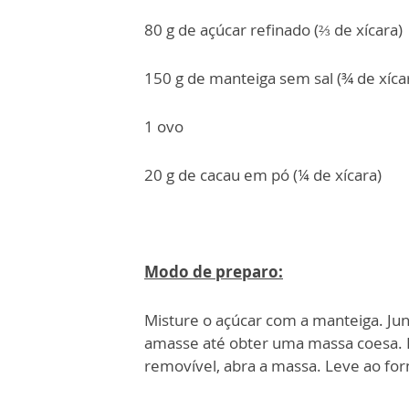
80 g de açúcar refinado (⅔ de xícara)
150 g de manteiga sem sal (¾ de xíca
1 ovo
20 g de cacau em pó (¼ de xícara)
Modo de preparo:
Misture o açúcar com a manteiga. Jun
amasse até obter uma massa coesa. 
removível, abra a massa. Leve ao for