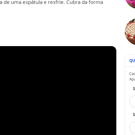
da de uma espátula e resfrie. Cubra da forma
QU
Cad
Ap
S