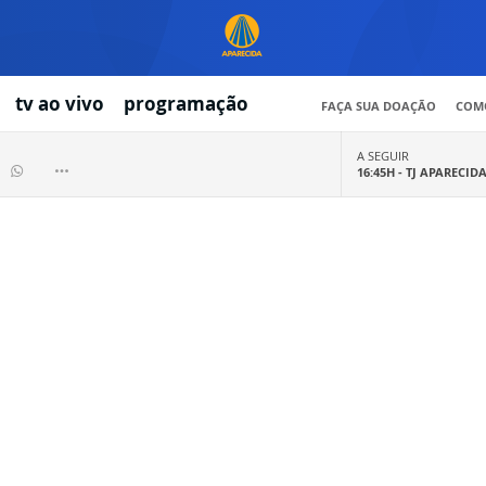
tv ao vivo
programação
FAÇA SUA DOAÇÃO
COMO
A SEGUIR
16:45H -
TJ APARECID