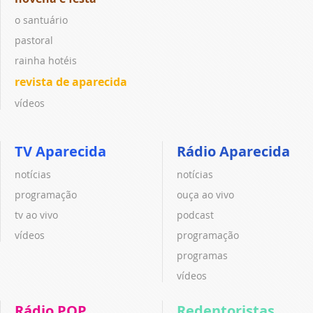
o santuário
pastoral
rainha hotéis
revista de aparecida
vídeos
TV Aparecida
Rádio Aparecida
notícias
notícias
programação
ouça ao vivo
tv ao vivo
podcast
vídeos
programação
programas
vídeos
Rádio POP
Redentoristas