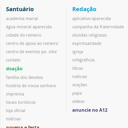
Santuário
Redação
academia marial
aplicativo aparecida
água mineral aparecida
campanha da fraternidade
cidade do romeiro
dúvidas religiosas
centro de apoio ao romeiro
espiritualidade
centro de eventos pe. vitor
igreja
contato
infográficos
doação
libras
notícias
família dos devotos
orações
história de nossa senhora
papa
imprensa
vídeos
locais turísticos
anuncie no A12
loja oficial
notícias
novena e festa