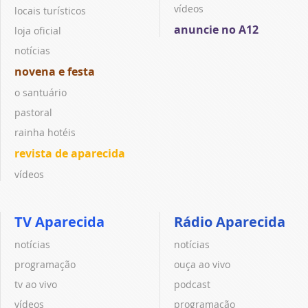
vídeos
locais turísticos
anuncie no A12
loja oficial
notícias
novena e festa
o santuário
pastoral
rainha hotéis
revista de aparecida
vídeos
TV Aparecida
Rádio Aparecida
notícias
notícias
programação
ouça ao vivo
tv ao vivo
podcast
vídeos
programação