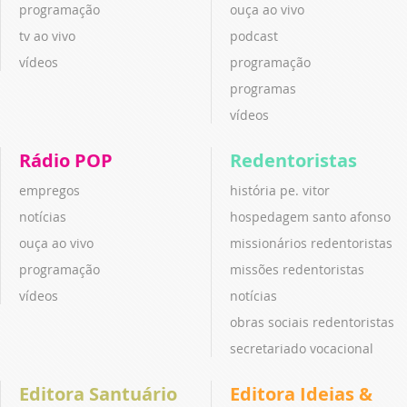
programação
ouça ao vivo
tv ao vivo
podcast
vídeos
programação
programas
vídeos
Rádio POP
Redentoristas
empregos
história pe. vitor
notícias
hospedagem santo afonso
ouça ao vivo
missionários redentoristas
programação
missões redentoristas
vídeos
notícias
obras sociais redentoristas
secretariado vocacional
Editora Santuário
Editora Ideias &