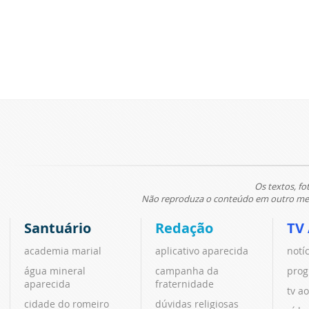
Os textos, fo
Não reproduza o conteúdo em outro meio
Santuário
Redação
TV
academia marial
aplicativo aparecida
notí
água mineral
campanha da
prog
aparecida
fraternidade
tv ao
cidade do romeiro
dúvidas religiosas