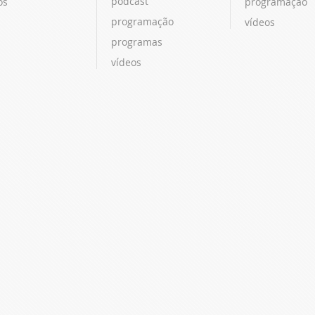
podcast
os
programação
programação
vídeos
programas
vídeos