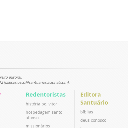
reito autoral.
12 (faleconosco@santuarionacional.com).
P
Redentoristas
Editora
Santuário
história pe. vitor
bíblias
hospedagem santo
afonso
deus conosco
missionários