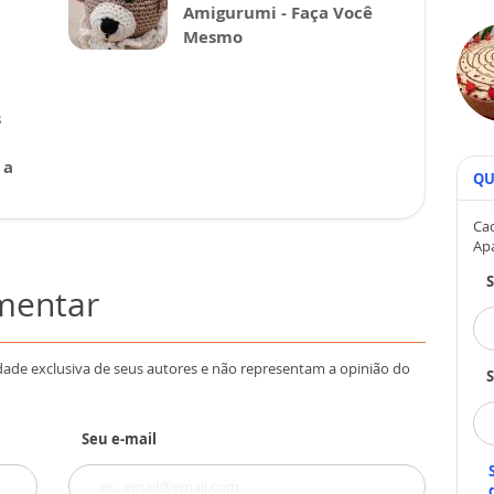
Amigurumi - Faça Você
Mesmo
s
 a
QU
Cad
Ap
omentar
dade exclusiva de seus autores e não representam a opinião do
S
Seu e-mail