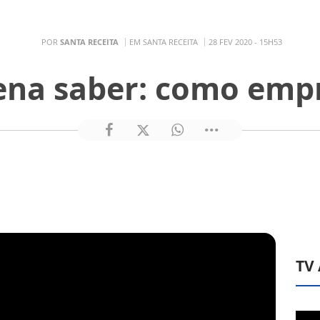
POR
SANTA RECEITA
EM SANTA RECEITA
28 FEV 2020 - 15H53
pena saber: como emp
TV