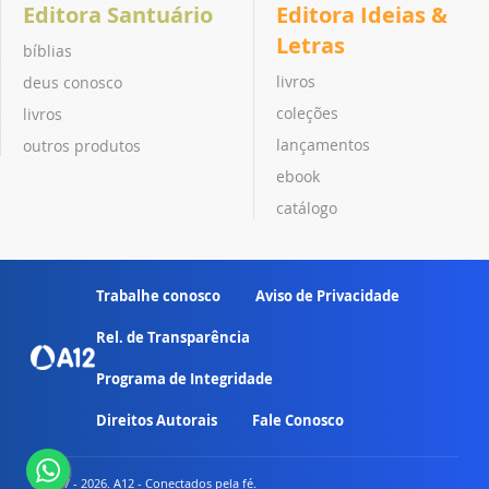
Editora Santuário
Editora Ideias &
Letras
bíblias
livros
deus conosco
coleções
livros
lançamentos
outros produtos
ebook
catálogo
Trabalhe conosco
Aviso de Privacidade
Rel. de Transparência
Programa de Integridade
Direitos Autorais
Fale Conosco
© 2007 - 2026. A12 - Conectados pela fé.