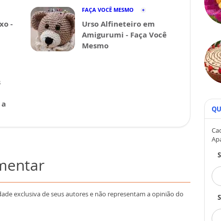
FAÇA VOCÊ MESMO
xo -
Urso Alfineteiro em
Amigurumi - Faça Você
Mesmo
s
 a
QU
Cad
Ap
omentar
dade exclusiva de seus autores e não representam a opinião do
S