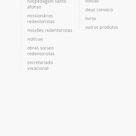
bíblias
hospedagem santo
afonso
deus conosco
missionários
livros
redentoristas
outros produtos
missões redentoristas
notícias
obras sociais
redentoristas
secretariado
vocacional