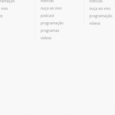
notícias
ramação
notícias
ouça ao vivo
 vivo
ouça ao vivo
podcast
os
programação
programação
vídeos
programas
vídeos