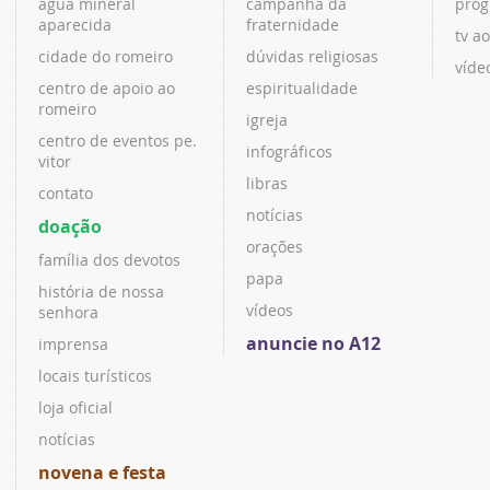
água mineral
campanha da
prog
aparecida
fraternidade
tv ao
cidade do romeiro
dúvidas religiosas
víde
centro de apoio ao
espiritualidade
romeiro
igreja
centro de eventos pe.
infográficos
vitor
libras
contato
notícias
doação
orações
família dos devotos
papa
história de nossa
vídeos
senhora
anuncie no A12
imprensa
locais turísticos
loja oficial
notícias
novena e festa