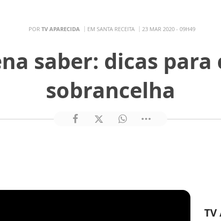
POR
TV APARECIDA
EM SANTA RECEITA
23 MAR 2020 - 09H49
na saber: dicas para 
sobrancelha
TV