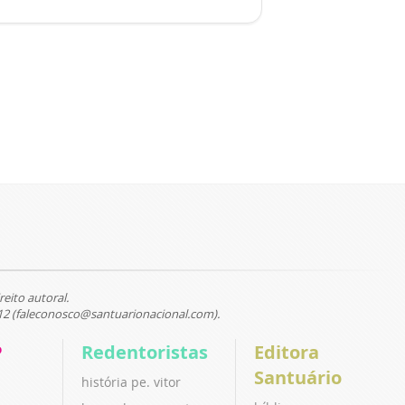
reito autoral.
12 (faleconosco@santuarionacional.com).
P
Redentoristas
Editora
Santuário
história pe. vitor