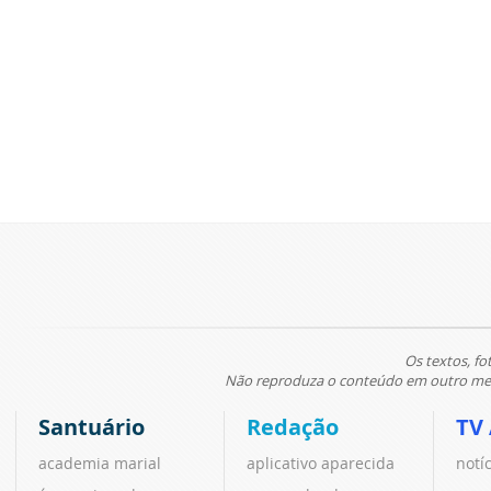
Os textos, fo
Não reproduza o conteúdo em outro meio
Santuário
Redação
TV
academia marial
aplicativo aparecida
notí