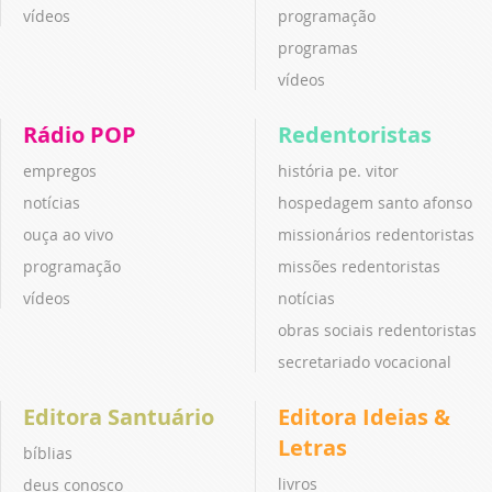
vídeos
programação
programas
vídeos
Rádio POP
Redentoristas
empregos
história pe. vitor
notícias
hospedagem santo afonso
ouça ao vivo
missionários redentoristas
programação
missões redentoristas
vídeos
notícias
obras sociais redentoristas
secretariado vocacional
Editora Santuário
Editora Ideias &
Letras
bíblias
livros
deus conosco