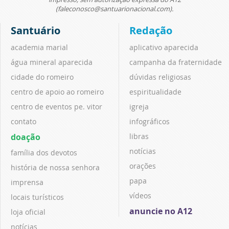
(faleconosco@santuarionacional.com).
Santuário
Redação
academia marial
aplicativo aparecida
água mineral aparecida
campanha da fraternidade
cidade do romeiro
dúvidas religiosas
centro de apoio ao romeiro
espiritualidade
centro de eventos pe. vitor
igreja
contato
infográficos
doação
libras
notícias
família dos devotos
orações
história de nossa senhora
papa
imprensa
vídeos
locais turísticos
anuncie no A12
loja oficial
notícias