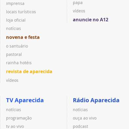
papa
imprensa
vídeos
locais turísticos
anuncie no A12
loja oficial
notícias
novena e festa
o santuário
pastoral
rainha hotéis
revista de aparecida
vídeos
TV Aparecida
Rádio Aparecida
notícias
notícias
programação
ouça ao vivo
tv ao vivo
podcast