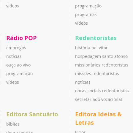
vídeos
programação
programas
vídeos
Rádio POP
Redentoristas
empregos
história pe. vitor
notícias
hospedagem santo afonso
ouça ao vivo
missionários redentoristas
programação
missões redentoristas
vídeos
notícias
obras sociais redentoristas
secretariado vocacional
Editora Santuário
Editora Ideias &
Letras
bíblias
livros
deus conosco