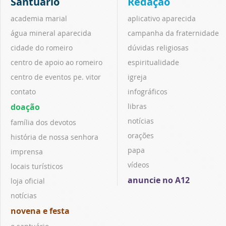
Santuário
Redação
academia marial
aplicativo aparecida
água mineral aparecida
campanha da fraternidade
cidade do romeiro
dúvidas religiosas
centro de apoio ao romeiro
espiritualidade
centro de eventos pe. vitor
igreja
contato
infográficos
doação
libras
notícias
família dos devotos
orações
história de nossa senhora
papa
imprensa
vídeos
locais turísticos
anuncie no A12
loja oficial
notícias
novena e festa