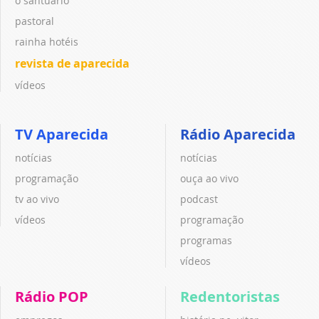
o santuário
pastoral
rainha hotéis
revista de aparecida
vídeos
TV Aparecida
Rádio Aparecida
notícias
notícias
programação
ouça ao vivo
tv ao vivo
podcast
vídeos
programação
programas
vídeos
Rádio POP
Redentoristas