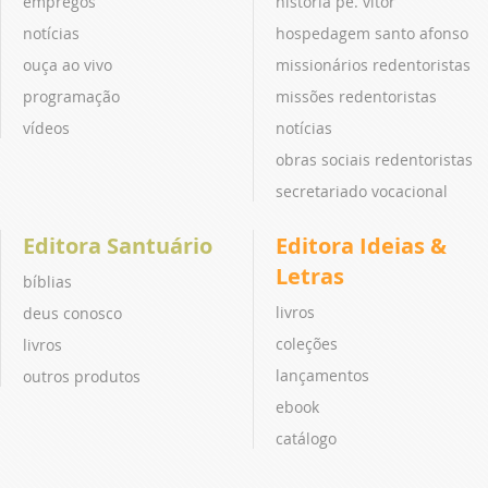
empregos
história pe. vitor
notícias
hospedagem santo afonso
ouça ao vivo
missionários redentoristas
programação
missões redentoristas
vídeos
notícias
obras sociais redentoristas
secretariado vocacional
Editora Santuário
Editora Ideias &
Letras
bíblias
livros
deus conosco
coleções
livros
lançamentos
outros produtos
ebook
catálogo