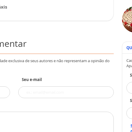
xis
omentar
QU
Cad
dade exclusiva de seus autores e não representam a opinião do
Ap
Seu e-mail
S