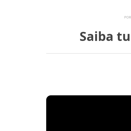
PO
Saiba t