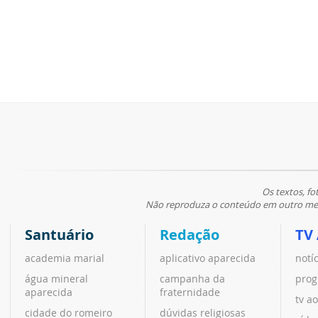
Os textos, fo
Não reproduza o conteúdo em outro meio
Santuário
Redação
TV
academia marial
aplicativo aparecida
notí
água mineral
campanha da
prog
aparecida
fraternidade
tv ao
cidade do romeiro
dúvidas religiosas