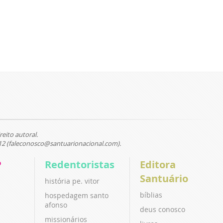
reito autoral.
12 (faleconosco@santuarionacional.com).
P
Redentoristas
Editora
Santuário
história pe. vitor
bíblias
hospedagem santo
afonso
deus conosco
missionários