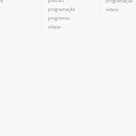
podcast
os
programação
programação
vídeos
programas
vídeos