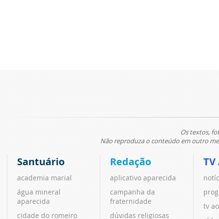
Os textos, fo
Não reproduza o conteúdo em outro meio
Santuário
Redação
TV
academia marial
aplicativo aparecida
notí
água mineral
campanha da
prog
aparecida
fraternidade
tv ao
cidade do romeiro
dúvidas religiosas