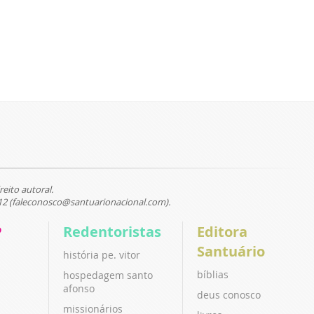
reito autoral.
12 (faleconosco@santuarionacional.com).
P
Redentoristas
Editora
Santuário
história pe. vitor
bíblias
hospedagem santo
afonso
deus conosco
missionários