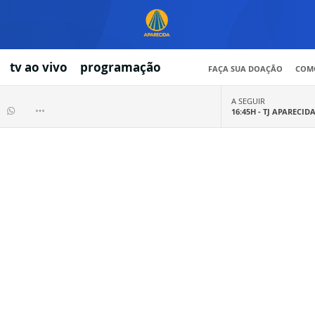
tv ao vivo
programação
FAÇA SUA DOAÇÃO
COMO
A SEGUIR
16:45H -
TJ APARECID