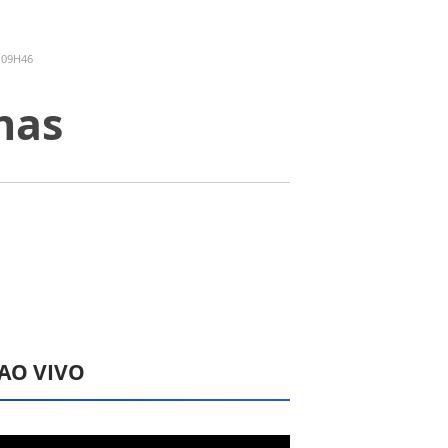
 09H46
nas
 AO VIVO