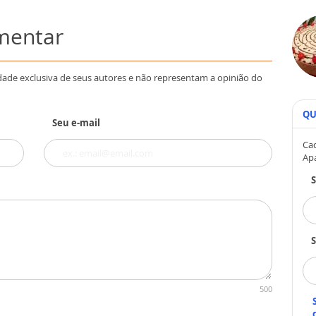
omentar
dade exclusiva de seus autores e não representam a opinião do
QU
Seu e-mail
Cad
Ap
S
500