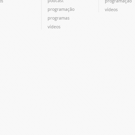
podcast
os
programação
programação
vídeos
programas
vídeos