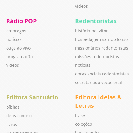
vídeos
Rádio POP
Redentoristas
empregos
história pe. vitor
notícias
hospedagem santo afonso
ouça ao vivo
missionários redentoristas
programação
missões redentoristas
vídeos
notícias
obras sociais redentoristas
secretariado vocacional
Editora Santuário
Editora Ideias &
Letras
bíblias
livros
deus conosco
coleções
livros
lançamentos
outros produtos