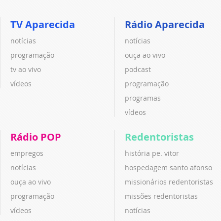
TV Aparecida
Rádio Aparecida
notícias
notícias
programação
ouça ao vivo
tv ao vivo
podcast
vídeos
programação
programas
vídeos
Rádio POP
Redentoristas
empregos
história pe. vitor
notícias
hospedagem santo afonso
ouça ao vivo
missionários redentoristas
programação
missões redentoristas
vídeos
notícias