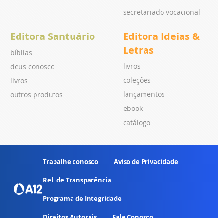
secretariado vocacional
Editora Santuário
Editora Ideias &
Letras
bíblias
livros
deus conosco
coleções
livros
lançamentos
outros produtos
ebook
catálogo
Trabalhe conosco
Aviso de Privacidade
Rel. de Transparência
Programa de Integridade
Direitos Autorais
Fale Conosco