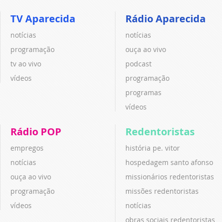
TV Aparecida
Rádio Aparecida
notícias
notícias
programação
ouça ao vivo
tv ao vivo
podcast
vídeos
programação
programas
vídeos
Rádio POP
Redentoristas
empregos
história pe. vitor
notícias
hospedagem santo afonso
ouça ao vivo
missionários redentoristas
programação
missões redentoristas
vídeos
notícias
obras sociais redentoristas