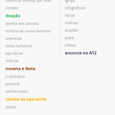
centro de eventos pe. vitor
igreja
contato
infográficos
doação
libras
notícias
família dos devotos
orações
história de nossa senhora
papa
imprensa
vídeos
locais turísticos
anuncie no A12
loja oficial
notícias
novena e festa
o santuário
pastoral
rainha hotéis
revista de aparecida
vídeos