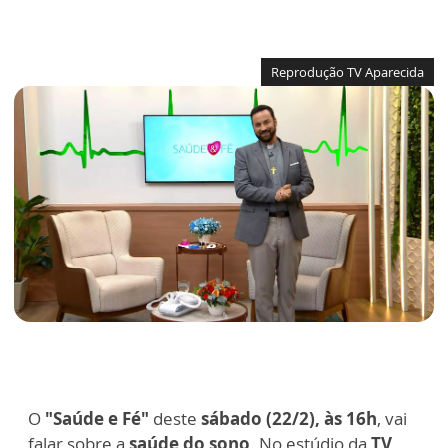
Reprodução TV Aparecida
O
"Saúde e Fé"
deste
sábado (22/2), às 16h
, vai
falar sobre a
saúde do sono
. No estúdio da
TV