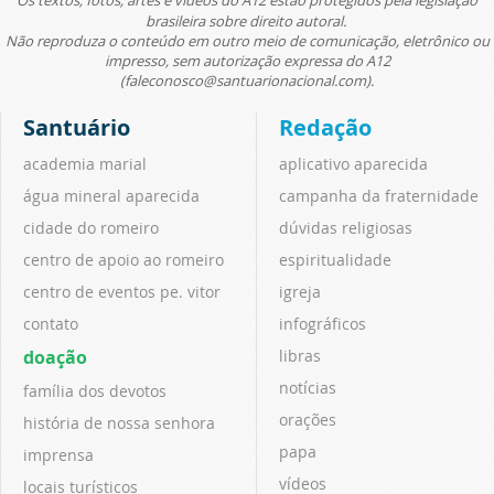
brasileira sobre direito autoral.
Não reproduza o conteúdo em outro meio de comunicação, eletrônico ou
impresso, sem autorização expressa do A12
(faleconosco@santuarionacional.com).
Santuário
Redação
academia marial
aplicativo aparecida
água mineral aparecida
campanha da fraternidade
cidade do romeiro
dúvidas religiosas
centro de apoio ao romeiro
espiritualidade
centro de eventos pe. vitor
igreja
contato
infográficos
doação
libras
notícias
família dos devotos
orações
história de nossa senhora
papa
imprensa
vídeos
locais turísticos