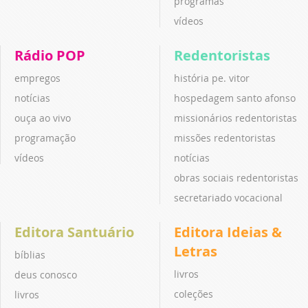
programas
vídeos
Rádio POP
Redentoristas
empregos
história pe. vitor
notícias
hospedagem santo afonso
ouça ao vivo
missionários redentoristas
programação
missões redentoristas
vídeos
notícias
obras sociais redentoristas
secretariado vocacional
Editora Santuário
Editora Ideias &
Letras
bíblias
livros
deus conosco
coleções
livros