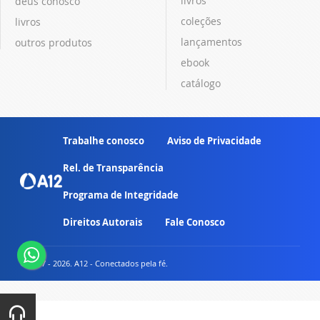
livros
deus conosco
coleções
livros
lançamentos
outros produtos
ebook
catálogo
Trabalhe conosco
Aviso de Privacidade
Rel. de Transparência
Programa de Integridade
Direitos Autorais
Fale Conosco
© 2007 - 2026. A12 - Conectados pela fé.