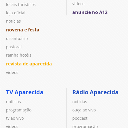
vídeos
locais turísticos
anuncie no A12
loja oficial
notícias
novena e festa
o santuário
pastoral
rainha hotéis
revista de aparecida
vídeos
TV Aparecida
Rádio Aparecida
notícias
notícias
programação
ouça ao vivo
tv ao vivo
podcast
vídeos
programação