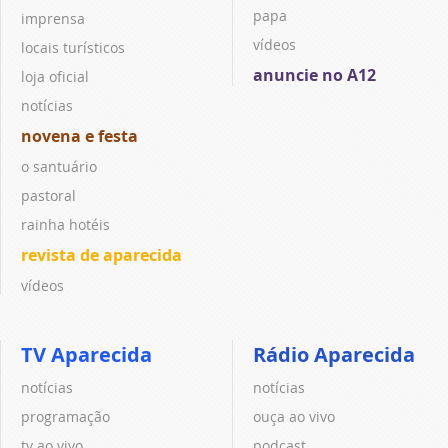
papa
imprensa
vídeos
locais turísticos
anuncie no A12
loja oficial
notícias
novena e festa
o santuário
pastoral
rainha hotéis
revista de aparecida
vídeos
TV Aparecida
Rádio Aparecida
notícias
notícias
programação
ouça ao vivo
tv ao vivo
podcast