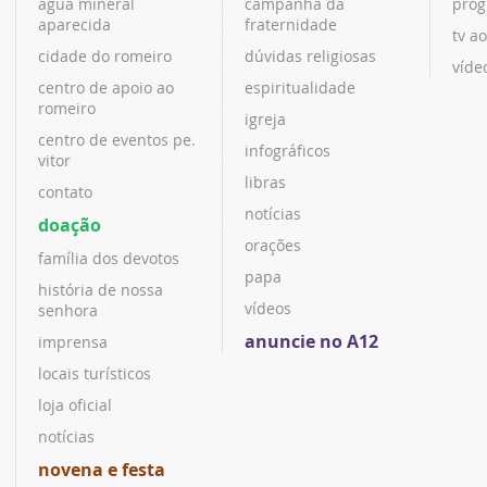
água mineral
campanha da
prog
aparecida
fraternidade
tv ao
cidade do romeiro
dúvidas religiosas
víde
centro de apoio ao
espiritualidade
romeiro
igreja
centro de eventos pe.
infográficos
vitor
libras
contato
notícias
doação
orações
família dos devotos
papa
história de nossa
vídeos
senhora
anuncie no A12
imprensa
locais turísticos
loja oficial
notícias
novena e festa