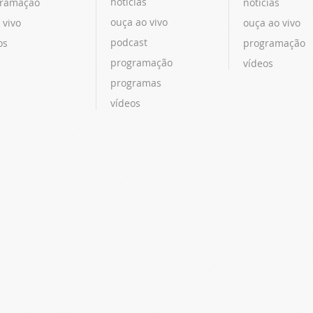
notícias
ramação
notícias
ouça ao vivo
 vivo
ouça ao vivo
podcast
os
programação
programação
vídeos
programas
vídeos