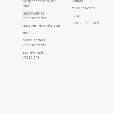
bíblias
hospedagem santo
afonso
deus conosco
missionários
livros
redentoristas
outros produtos
missões redentoristas
notícias
obras sociais
redentoristas
secretariado
vocacional