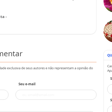
ta -
omentar
QU
Cad
dade exclusiva de seus autores e não representam a opinião do
Ap
Seu e-mail
S