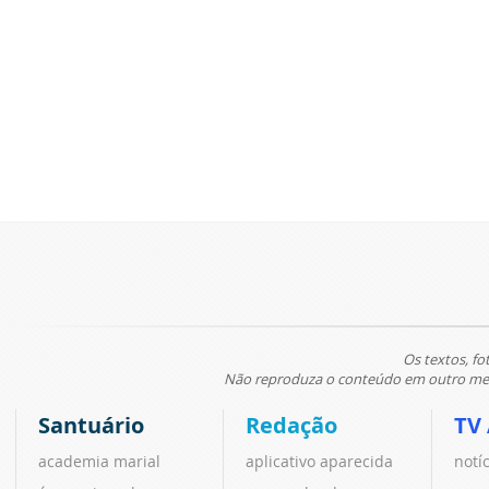
Os textos, fo
Não reproduza o conteúdo em outro meio
Santuário
Redação
TV
academia marial
aplicativo aparecida
notí