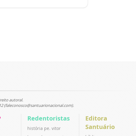
reito autoral.
12 (faleconosco@santuarionacional.com).
P
Redentoristas
Editora
Santuário
história pe. vitor