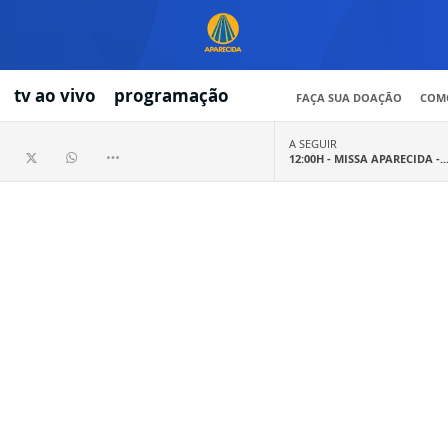
tv ao vivo
programação
FAÇA SUA DOAÇÃO
COMO
A SEGUIR
12:00H -
MISSA APARECIDA -..