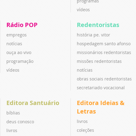
programas
vídeos
Rádio POP
Redentoristas
empregos
história pe. vitor
notícias
hospedagem santo afonso
ouça ao vivo
missionários redentoristas
programação
missões redentoristas
vídeos
notícias
obras sociais redentoristas
secretariado vocacional
Editora Santuário
Editora Ideias &
Letras
bíblias
livros
deus conosco
coleções
livros