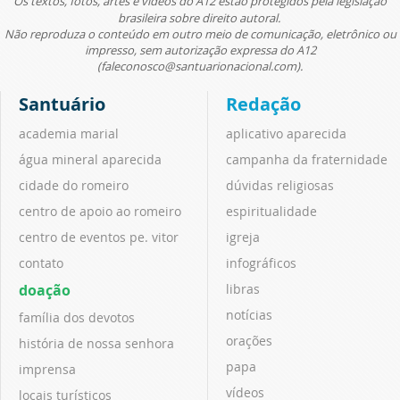
Os textos, fotos, artes e vídeos do A12 estão protegidos pela legislação
brasileira sobre direito autoral.
Não reproduza o conteúdo em outro meio de comunicação, eletrônico ou
impresso, sem autorização expressa do A12
(faleconosco@santuarionacional.com).
Santuário
Redação
academia marial
aplicativo aparecida
água mineral aparecida
campanha da fraternidade
cidade do romeiro
dúvidas religiosas
centro de apoio ao romeiro
espiritualidade
centro de eventos pe. vitor
igreja
contato
infográficos
doação
libras
notícias
família dos devotos
orações
história de nossa senhora
papa
imprensa
vídeos
locais turísticos