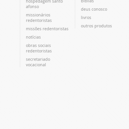
bíblias
hospedagem santo
afonso
deus conosco
missionários
livros
redentoristas
outros produtos
missões redentoristas
notícias
obras sociais
redentoristas
secretariado
vocacional