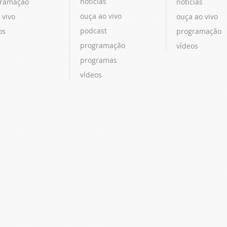
notícias
ramação
notícias
ouça ao vivo
 vivo
ouça ao vivo
podcast
os
programação
programação
vídeos
programas
vídeos