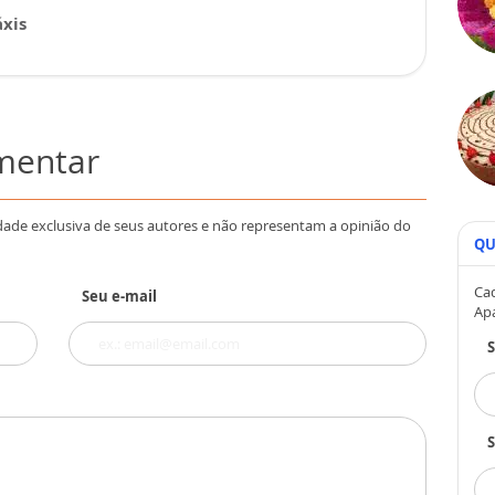
xis
omentar
dade exclusiva de seus autores e não representam a opinião do
QU
Cad
Seu e-mail
Ap
S