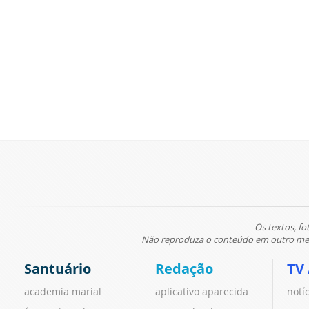
Os textos, fo
Não reproduza o conteúdo em outro meio
Santuário
Redação
TV
academia marial
aplicativo aparecida
notí