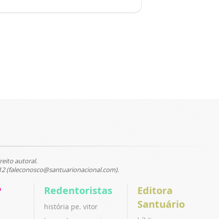
reito autoral.
12 (faleconosco@santuarionacional.com).
P
Redentoristas
Editora
Santuário
história pe. vitor