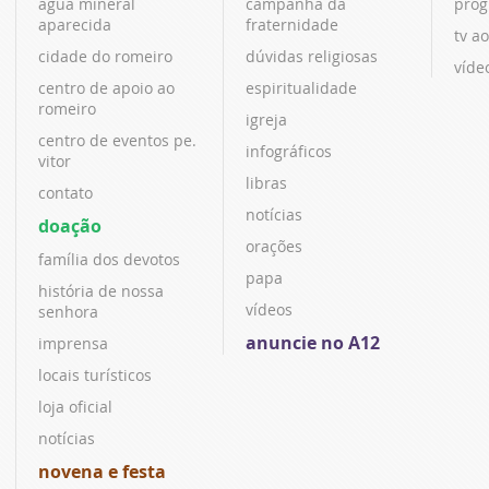
água mineral
campanha da
prog
aparecida
fraternidade
tv ao
cidade do romeiro
dúvidas religiosas
víde
centro de apoio ao
espiritualidade
romeiro
igreja
centro de eventos pe.
infográficos
vitor
libras
contato
notícias
doação
orações
família dos devotos
papa
história de nossa
vídeos
senhora
anuncie no A12
imprensa
locais turísticos
loja oficial
notícias
novena e festa