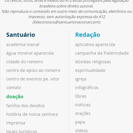
Os textos, fotos, artes e vídeos do A12 estão protegidos pela legislação
brasileira sobre direito autoral.
Não reproduza o conteúdo em outro meio de comunicação, eletrônico ou
impresso, sem autorização expressa do A12
(faleconosco@santuarionacional.com).
Santuário
Redação
academia marial
aplicativo aparecida
água mineral aparecida
campanha da fraternidade
cidade do romeiro
dúvidas religiosas
centro de apoio ao romeiro
espiritualidade
centro de eventos pe. vitor
igreja
contato
infográficos
doação
libras
notícias
família dos devotos
orações
história de nossa senhora
papa
imprensa
vídeos
locais turísticos