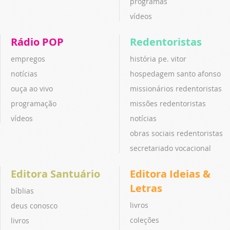
programas
vídeos
Rádio POP
Redentoristas
empregos
história pe. vitor
notícias
hospedagem santo afonso
ouça ao vivo
missionários redentoristas
programação
missões redentoristas
vídeos
notícias
obras sociais redentoristas
secretariado vocacional
Editora Santuário
Editora Ideias &
Letras
bíblias
livros
deus conosco
coleções
livros