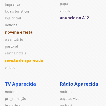
papa
imprensa
vídeos
locais turísticos
anuncie no A12
loja oficial
notícias
novena e festa
o santuário
pastoral
rainha hotéis
revista de aparecida
vídeos
TV Aparecida
Rádio Aparecida
notícias
notícias
programação
ouça ao vivo
tv ao vivo
podcast