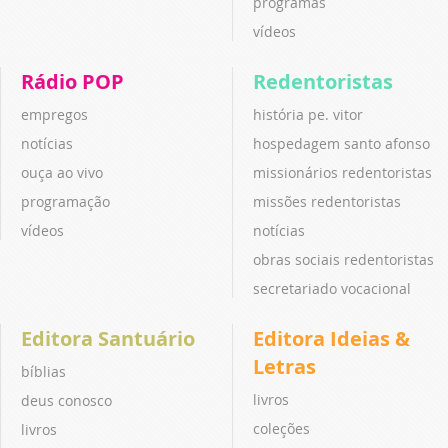
programas
vídeos
Rádio POP
Redentoristas
empregos
história pe. vitor
notícias
hospedagem santo afonso
ouça ao vivo
missionários redentoristas
programação
missões redentoristas
vídeos
notícias
obras sociais redentoristas
secretariado vocacional
Editora Santuário
Editora Ideias &
Letras
bíblias
livros
deus conosco
coleções
livros