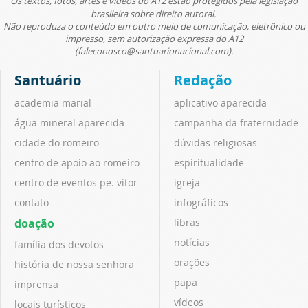
Os textos, fotos, artes e vídeos do A12 estão protegidos pela legislação
brasileira sobre direito autoral.
Não reproduza o conteúdo em outro meio de comunicação, eletrônico ou
impresso, sem autorização expressa do A12
(faleconosco@santuarionacional.com).
Santuário
Redação
academia marial
aplicativo aparecida
água mineral aparecida
campanha da fraternidade
cidade do romeiro
dúvidas religiosas
centro de apoio ao romeiro
espiritualidade
centro de eventos pe. vitor
igreja
contato
infográficos
doação
libras
notícias
família dos devotos
orações
história de nossa senhora
papa
imprensa
vídeos
locais turísticos