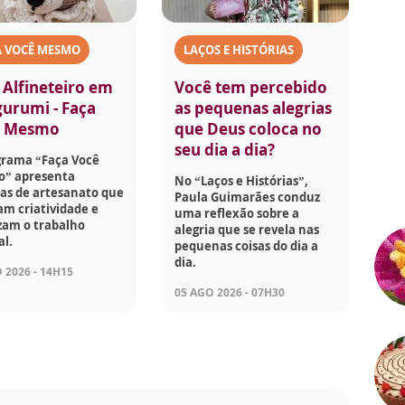
A VOCÊ MESMO
LAÇOS E HISTÓRIAS
 Alfineteiro em
Você tem percebido
urumi - Faça
as pequenas alegrias
ê Mesmo
que Deus coloca no
seu dia a dia?
grama “Faça Você
” apresenta
No “Laços e Histórias”,
as de artesanato que
Paula Guimarães conduz
am criatividade e
uma reflexão sobre a
zam o trabalho
alegria que se revela nas
l.
pequenas coisas do dia a
dia.
 2026 - 14H15
05 AGO 2026 - 07H30