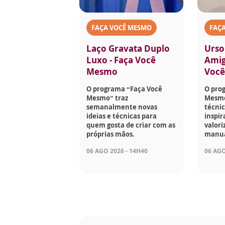
FAÇA VOCÊ MESMO
FAÇ
Laço Gravata Duplo
Urso
Luxo - Faça Você
Amig
Mesmo
Voc
O programa “Faça Você
O pro
Mesmo” traz
Mesmo
semanalmente novas
técnic
ideias e técnicas para
inspir
quem gosta de criar com as
valori
próprias mãos.
manua
06 AGO 2026 - 14H40
06 AGO