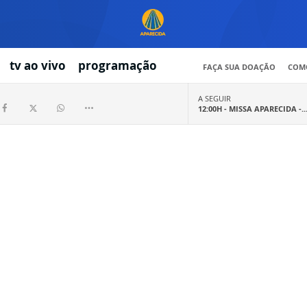
tv ao vivo
programação
FAÇA SUA DOAÇÃO
COMO
A SEGUIR
12:00H -
MISSA APARECIDA -..