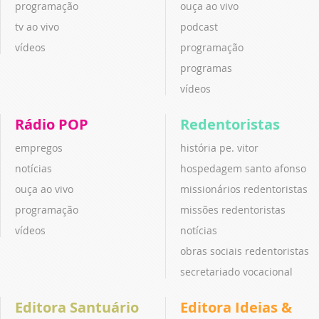
programação
ouça ao vivo
tv ao vivo
podcast
vídeos
programação
programas
vídeos
Rádio POP
Redentoristas
empregos
história pe. vitor
notícias
hospedagem santo afonso
ouça ao vivo
missionários redentoristas
programação
missões redentoristas
vídeos
notícias
obras sociais redentoristas
secretariado vocacional
Editora Santuário
Editora Ideias &