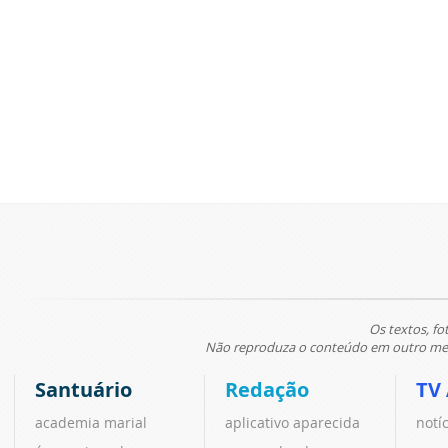
Os textos, fo
Não reproduza o conteúdo em outro meio
Santuário
Redação
TV
academia marial
aplicativo aparecida
notí