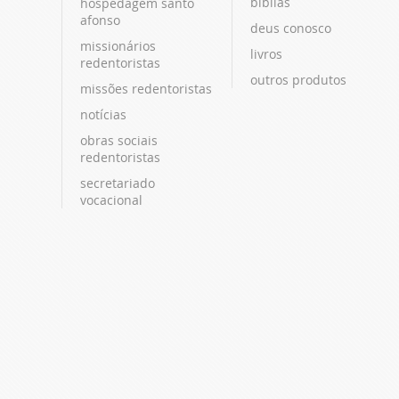
bíblias
hospedagem santo
afonso
deus conosco
missionários
livros
redentoristas
outros produtos
missões redentoristas
notícias
obras sociais
redentoristas
secretariado
vocacional