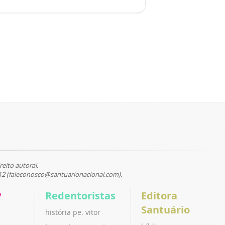
reito autoral.
12 (faleconosco@santuarionacional.com).
P
Redentoristas
Editora
Santuário
história pe. vitor