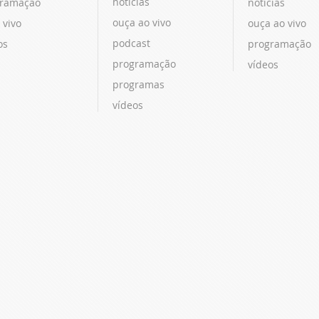
notícias
ramação
notícias
ouça ao vivo
 vivo
ouça ao vivo
podcast
os
programação
programação
vídeos
programas
vídeos