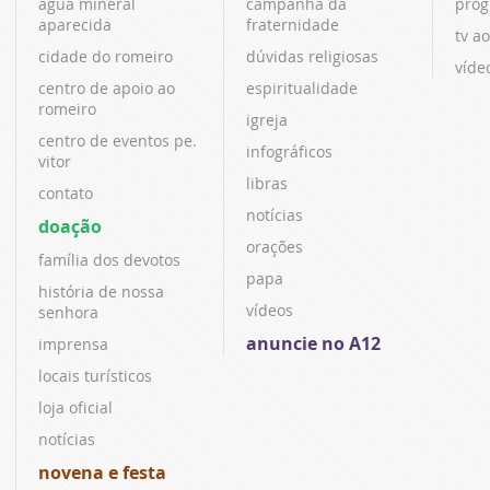
água mineral
campanha da
prog
aparecida
fraternidade
tv ao
cidade do romeiro
dúvidas religiosas
víde
centro de apoio ao
espiritualidade
romeiro
igreja
centro de eventos pe.
infográficos
vitor
libras
contato
notícias
doação
orações
família dos devotos
papa
história de nossa
vídeos
senhora
anuncie no A12
imprensa
locais turísticos
loja oficial
notícias
novena e festa