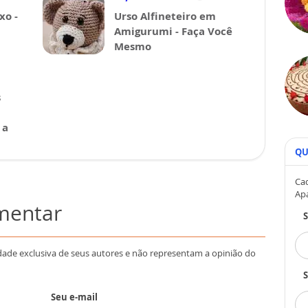
xo -
Urso Alfineteiro em
Amigurumi - Faça Você
Mesmo
s
 a
QU
Cad
Ap
omentar
dade exclusiva de seus autores e não representam a opinião do
S
Seu e-mail