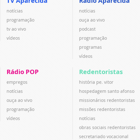
TV Aparecida
Rádio Aparecida
notícias
notícias
programação
ouça ao vivo
tv ao vivo
podcast
vídeos
programação
programas
vídeos
Rádio POP
Redentoristas
empregos
história pe. vitor
notícias
hospedagem santo afonso
ouça ao vivo
missionários redentoristas
programação
missões redentoristas
vídeos
notícias
obras sociais redentoristas
secretariado vocacional