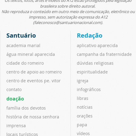
Os textos, fotos, artes e vídeos do A12 estão protegidos pela legislação
brasileira sobre direito autoral.
Não reproduza o conteúdo em outro meio de comunicação, eletrônico ou
impresso, sem autorização expressa do A12
(faleconosco@santuarionacional.com).
Santuário
Redação
academia marial
aplicativo aparecida
água mineral aparecida
campanha da fraternidade
cidade do romeiro
dúvidas religiosas
centro de apoio ao romeiro
espiritualidade
centro de eventos pe. vitor
igreja
contato
infográficos
doação
libras
notícias
família dos devotos
orações
história de nossa senhora
papa
imprensa
vídeos
locais turísticos