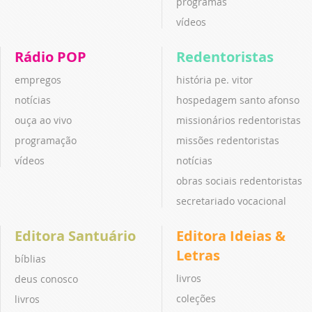
programas
vídeos
Rádio POP
Redentoristas
empregos
história pe. vitor
notícias
hospedagem santo afonso
ouça ao vivo
missionários redentoristas
programação
missões redentoristas
vídeos
notícias
obras sociais redentoristas
secretariado vocacional
Editora Santuário
Editora Ideias &
Letras
bíblias
livros
deus conosco
coleções
livros