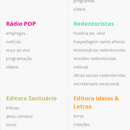
programas
vídeos
Rádio POP
Redentoristas
empregos
história pe. vitor
notícias
hospedagem santo afonso
ouça ao vivo
missionários redentoristas
programação
missões redentoristas
vídeos
notícias
obras sociais redentoristas
secretariado vocacional
Editora Santuário
Editora Ideias &
Letras
bíblias
livros
deus conosco
coleções
livros