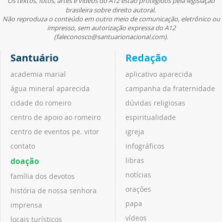
Os textos, fotos, artes e vídeos do A12 estão protegidos pela legislação
brasileira sobre direito autoral.
Não reproduza o conteúdo em outro meio de comunicação, eletrônico ou
impresso, sem autorização expressa do A12
(faleconosco@santuarionacional.com).
Santuário
Redação
academia marial
aplicativo aparecida
água mineral aparecida
campanha da fraternidade
cidade do romeiro
dúvidas religiosas
centro de apoio ao romeiro
espiritualidade
centro de eventos pe. vitor
igreja
contato
infográficos
doação
libras
notícias
família dos devotos
orações
história de nossa senhora
papa
imprensa
vídeos
locais turísticos