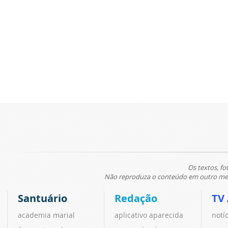
Os textos, fo
Não reproduza o conteúdo em outro meio
Santuário
Redação
TV
academia marial
aplicativo aparecida
notí