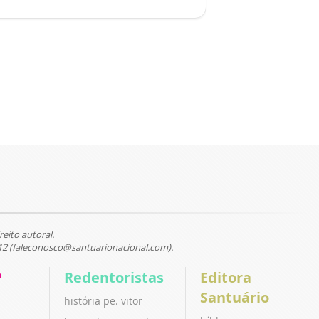
reito autoral.
12 (faleconosco@santuarionacional.com).
P
Redentoristas
Editora
Santuário
história pe. vitor