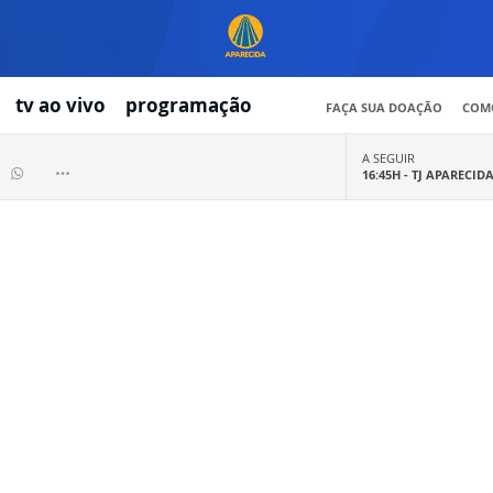
tv ao vivo
programação
FAÇA SUA DOAÇÃO
COMO
A SEGUIR
16:45H -
TJ APARECID