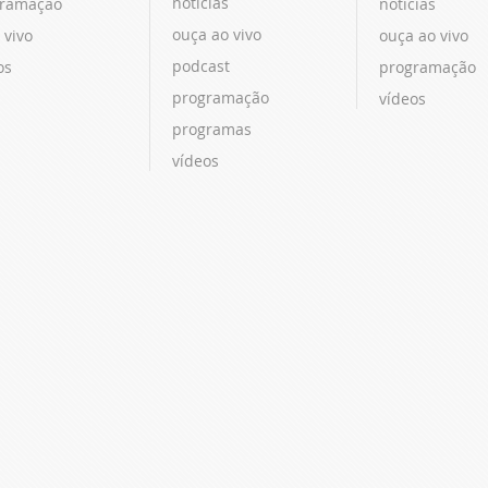
notícias
ramação
notícias
ouça ao vivo
 vivo
ouça ao vivo
podcast
os
programação
programação
vídeos
programas
vídeos