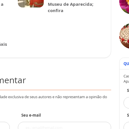
 a
Museu de Aparecida;
confira
xis
QU
Cad
omentar
Ap
dade exclusiva de seus autores e não representam a opinião do
Seu e-mail
S