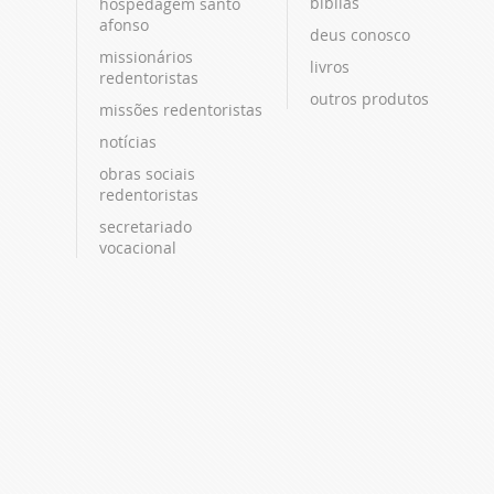
bíblias
hospedagem santo
afonso
deus conosco
missionários
livros
redentoristas
outros produtos
missões redentoristas
notícias
obras sociais
redentoristas
secretariado
vocacional