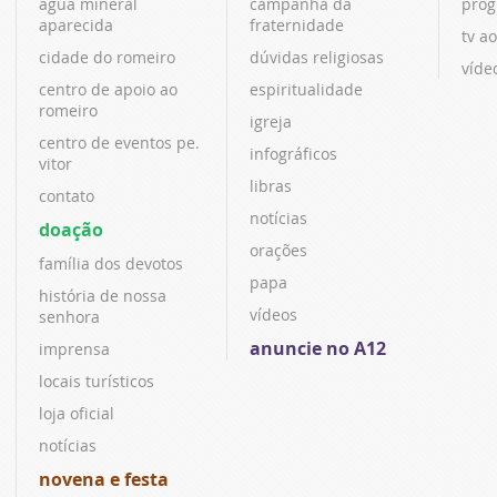
água mineral
campanha da
prog
aparecida
fraternidade
tv ao
cidade do romeiro
dúvidas religiosas
víde
centro de apoio ao
espiritualidade
romeiro
igreja
centro de eventos pe.
infográficos
vitor
libras
contato
notícias
doação
orações
família dos devotos
papa
história de nossa
vídeos
senhora
anuncie no A12
imprensa
locais turísticos
loja oficial
notícias
novena e festa