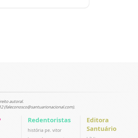
reito autoral.
12 (faleconosco@santuarionacional.com).
P
Redentoristas
Editora
Santuário
história pe. vitor