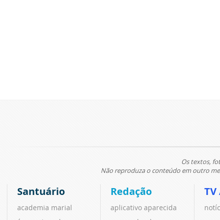
Os textos, fo
Não reproduza o conteúdo em outro meio
Santuário
Redação
TV
academia marial
aplicativo aparecida
notí