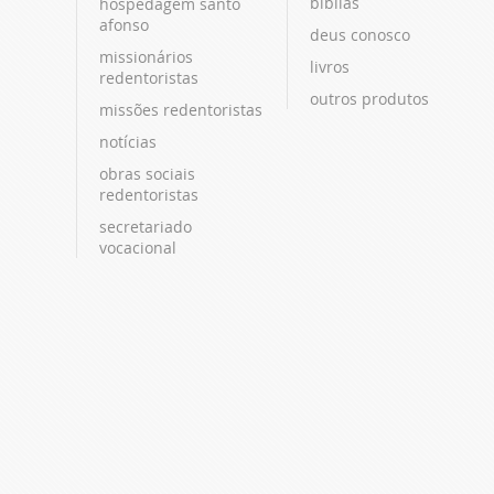
bíblias
hospedagem santo
afonso
deus conosco
missionários
livros
redentoristas
outros produtos
missões redentoristas
notícias
obras sociais
redentoristas
secretariado
vocacional