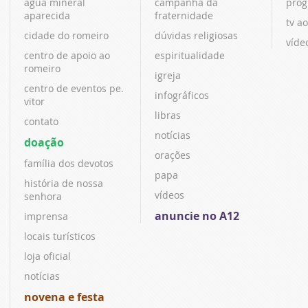
água mineral
campanha da
prog
aparecida
fraternidade
tv ao
cidade do romeiro
dúvidas religiosas
víde
centro de apoio ao
espiritualidade
romeiro
igreja
centro de eventos pe.
infográficos
vitor
libras
contato
notícias
doação
orações
família dos devotos
papa
história de nossa
vídeos
senhora
anuncie no A12
imprensa
locais turísticos
loja oficial
notícias
novena e festa