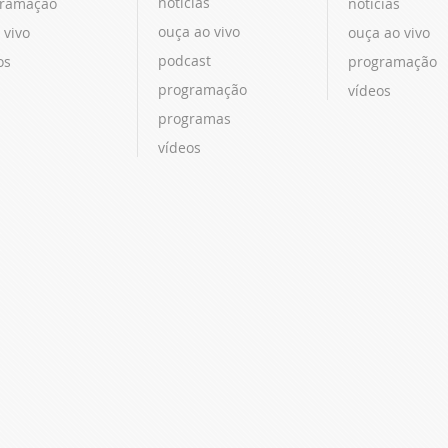
notícias
ramação
notícias
ouça ao vivo
 vivo
ouça ao vivo
podcast
os
programação
programação
vídeos
programas
vídeos