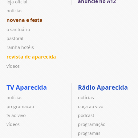
anuncie no A12
loja oficial
notícias
novena e festa
o santuário
pastoral
rainha hotéis
revista de aparecida
vídeos
TV Aparecida
Rádio Aparecida
notícias
notícias
programação
ouça ao vivo
tv ao vivo
podcast
vídeos
programação
programas