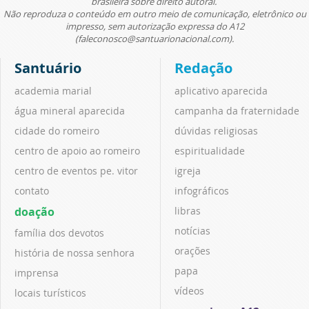
brasileira sobre direito autoral.
Não reproduza o conteúdo em outro meio de comunicação, eletrônico ou
impresso, sem autorização expressa do A12
(faleconosco@santuarionacional.com).
Santuário
Redação
academia marial
aplicativo aparecida
água mineral aparecida
campanha da fraternidade
cidade do romeiro
dúvidas religiosas
centro de apoio ao romeiro
espiritualidade
centro de eventos pe. vitor
igreja
contato
infográficos
doação
libras
notícias
família dos devotos
orações
história de nossa senhora
papa
imprensa
vídeos
locais turísticos