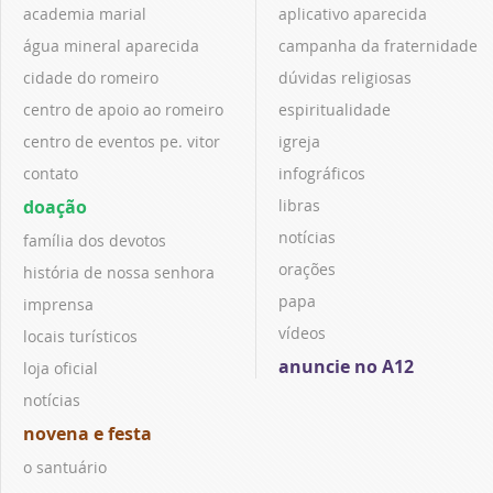
academia marial
aplicativo aparecida
água mineral aparecida
campanha da fraternidade
cidade do romeiro
dúvidas religiosas
centro de apoio ao romeiro
espiritualidade
centro de eventos pe. vitor
igreja
contato
infográficos
doação
libras
notícias
família dos devotos
orações
história de nossa senhora
papa
imprensa
vídeos
locais turísticos
anuncie no A12
loja oficial
notícias
novena e festa
o santuário