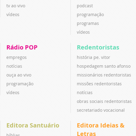
tv ao vivo
podcast
vídeos
programação
programas
vídeos
Rádio POP
Redentoristas
empregos
história pe. vitor
notícias
hospedagem santo afonso
ouça ao vivo
missionários redentoristas
programação
missões redentoristas
vídeos
notícias
obras sociais redentoristas
secretariado vocacional
Editora Santuário
Editora Ideias &
Letras
bíblias