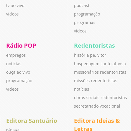
tv ao vivo
podcast
vídeos
programação
programas
vídeos
Rádio POP
Redentoristas
empregos
história pe. vitor
notícias
hospedagem santo afonso
ouça ao vivo
missionários redentoristas
programação
missões redentoristas
vídeos
notícias
obras sociais redentoristas
secretariado vocacional
Editora Santuário
Editora Ideias &
Letras
bíblias