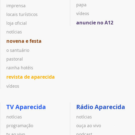
papa
imprensa
vídeos
locais turísticos
anuncie no A12
loja oficial
notícias
novena e festa
o santuário
pastoral
rainha hotéis
revista de aparecida
vídeos
TV Aparecida
Rádio Aparecida
notícias
notícias
programação
ouça ao vivo
tv ao vivo
podcast