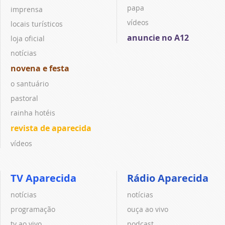
papa
imprensa
vídeos
locais turísticos
anuncie no A12
loja oficial
notícias
novena e festa
o santuário
pastoral
rainha hotéis
revista de aparecida
vídeos
TV Aparecida
Rádio Aparecida
notícias
notícias
programação
ouça ao vivo
tv ao vivo
podcast