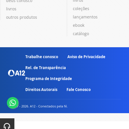
livros
deus conosco
coleções
livros
lançamentos
outros produtos
ebook
catálogo
Trabalhe conosco
Aviso de Privacidade
Rel. de Transparência
Programa de Integridade
Direitos Autorais
Fale Conosco
© 2007 - 2026. A12 - Conectados pela fé.