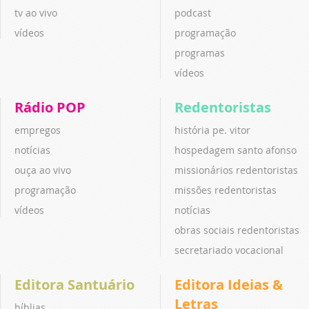
tv ao vivo
podcast
vídeos
programação
programas
vídeos
Rádio POP
Redentoristas
empregos
história pe. vitor
notícias
hospedagem santo afonso
ouça ao vivo
missionários redentoristas
programação
missões redentoristas
vídeos
notícias
obras sociais redentoristas
secretariado vocacional
Editora Santuário
Editora Ideias &
Letras
bíblias