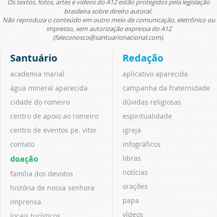
Os textos, fotos, artes e vídeos do A12 estão protegidos pela legislação
brasileira sobre direito autoral.
Não reproduza o conteúdo em outro meio de comunicação, eletrônico ou
impresso, sem autorização expressa do A12
(faleconosco@santuarionacional.com).
Santuário
Redação
academia marial
aplicativo aparecida
água mineral aparecida
campanha da fraternidade
cidade do romeiro
dúvidas religiosas
centro de apoio ao romeiro
espiritualidade
centro de eventos pe. vitor
igreja
contato
infográficos
doação
libras
notícias
família dos devotos
orações
história de nossa senhora
papa
imprensa
vídeos
locais turísticos