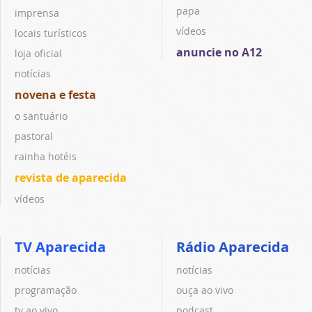
papa
imprensa
vídeos
locais turísticos
anuncie no A12
loja oficial
notícias
novena e festa
o santuário
pastoral
rainha hotéis
revista de aparecida
vídeos
TV Aparecida
Rádio Aparecida
notícias
notícias
programação
ouça ao vivo
tv ao vivo
podcast