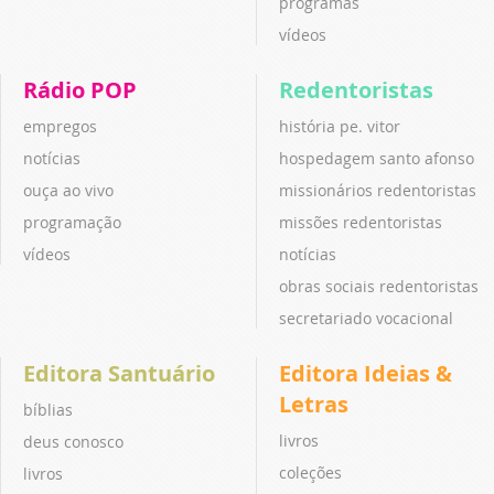
programas
vídeos
Rádio POP
Redentoristas
empregos
história pe. vitor
notícias
hospedagem santo afonso
ouça ao vivo
missionários redentoristas
programação
missões redentoristas
vídeos
notícias
obras sociais redentoristas
secretariado vocacional
Editora Santuário
Editora Ideias &
Letras
bíblias
livros
deus conosco
coleções
livros