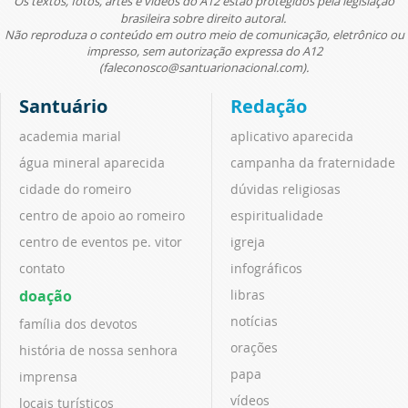
Os textos, fotos, artes e vídeos do A12 estão protegidos pela legislação
brasileira sobre direito autoral.
Não reproduza o conteúdo em outro meio de comunicação, eletrônico ou
impresso, sem autorização expressa do A12
(faleconosco@santuarionacional.com).
Santuário
Redação
academia marial
aplicativo aparecida
água mineral aparecida
campanha da fraternidade
cidade do romeiro
dúvidas religiosas
centro de apoio ao romeiro
espiritualidade
centro de eventos pe. vitor
igreja
contato
infográficos
doação
libras
notícias
família dos devotos
orações
história de nossa senhora
papa
imprensa
vídeos
locais turísticos