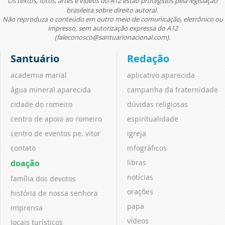
Os textos, fotos, artes e vídeos do A12 estão protegidos pela legislação
brasileira sobre direito autoral.
Não reproduza o conteúdo em outro meio de comunicação, eletrônico ou
impresso, sem autorização expressa do A12
(faleconosco@santuarionacional.com).
Santuário
Redação
academia marial
aplicativo aparecida
água mineral aparecida
campanha da fraternidade
cidade do romeiro
dúvidas religiosas
centro de apoio ao romeiro
espiritualidade
centro de eventos pe. vitor
igreja
contato
infográficos
doação
libras
notícias
família dos devotos
orações
história de nossa senhora
papa
imprensa
vídeos
locais turísticos