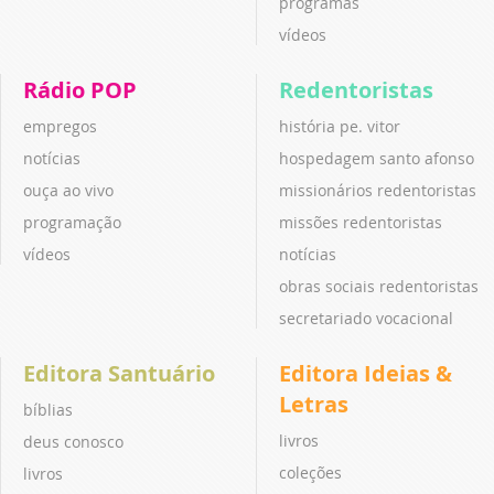
programas
vídeos
Rádio POP
Redentoristas
empregos
história pe. vitor
notícias
hospedagem santo afonso
ouça ao vivo
missionários redentoristas
programação
missões redentoristas
vídeos
notícias
obras sociais redentoristas
secretariado vocacional
Editora Santuário
Editora Ideias &
Letras
bíblias
livros
deus conosco
coleções
livros