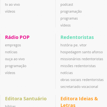
tv ao vivo
podcast
vídeos
programação
programas
vídeos
Rádio POP
Redentoristas
empregos
história pe. vitor
notícias
hospedagem santo afonso
ouça ao vivo
missionários redentoristas
programação
missões redentoristas
vídeos
notícias
obras sociais redentoristas
secretariado vocacional
Editora Santuário
Editora Ideias &
Letras
bíblias