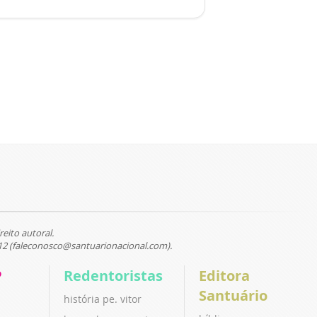
reito autoral.
12 (faleconosco@santuarionacional.com).
P
Redentoristas
Editora
Santuário
história pe. vitor