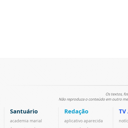
Os textos, fo
Não reproduza o conteúdo em outro meio
Santuário
Redação
TV
academia marial
aplicativo aparecida
notí