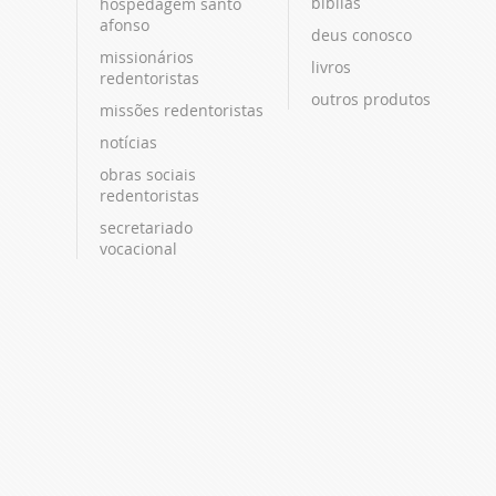
bíblias
hospedagem santo
afonso
deus conosco
missionários
livros
redentoristas
outros produtos
missões redentoristas
notícias
obras sociais
redentoristas
secretariado
vocacional