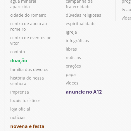
água mineral
campanha da
prog
aparecida
fraternidade
tv ao
cidade do romeiro
dúvidas religiosas
víde
centro de apoio ao
espiritualidade
romeiro
igreja
centro de eventos pe.
infográficos
vitor
libras
contato
notícias
doação
orações
família dos devotos
papa
história de nossa
vídeos
senhora
anuncie no A12
imprensa
locais turísticos
loja oficial
notícias
novena e festa