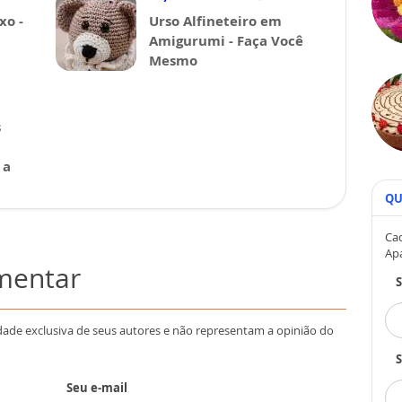
xo -
Urso Alfineteiro em
Amigurumi - Faça Você
Mesmo
s
 a
QU
Cad
Ap
omentar
dade exclusiva de seus autores e não representam a opinião do
S
Seu e-mail