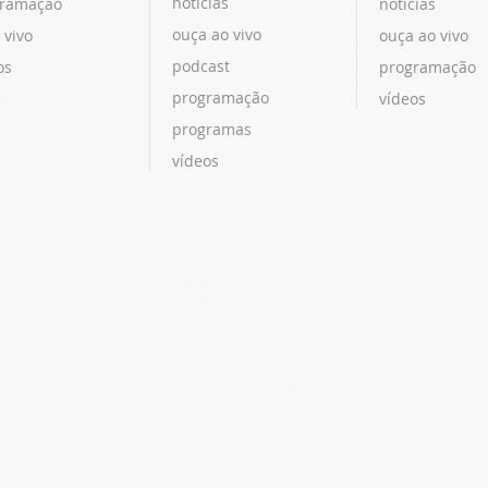
notícias
ramação
notícias
ouça ao vivo
 vivo
ouça ao vivo
podcast
os
programação
programação
vídeos
programas
vídeos