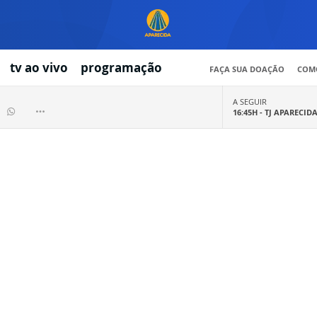
tv ao vivo
programação
FAÇA SUA DOAÇÃO
COMO
A SEGUIR
16:45H -
TJ APARECID