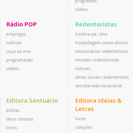
programas
vídeos
Rádio POP
Redentoristas
empregos
história pe. vitor
notícias
hospedagem santo afonso
ouça ao vivo
missionários redentoristas
programação
missões redentoristas
vídeos
notícias
obras sociais redentoristas
secretariado vocacional
Editora Santuário
Editora Ideias &
Letras
bíblias
livros
deus conosco
coleções
livros