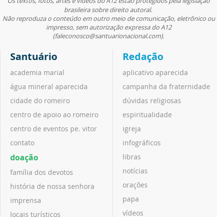
Os textos, fotos, artes e vídeos do A12 estão protegidos pela legislação
brasileira sobre direito autoral.
Não reproduza o conteúdo em outro meio de comunicação, eletrônico ou
impresso, sem autorização expressa do A12
(faleconosco@santuarionacional.com).
Santuário
Redação
academia marial
aplicativo aparecida
água mineral aparecida
campanha da fraternidade
cidade do romeiro
dúvidas religiosas
centro de apoio ao romeiro
espiritualidade
centro de eventos pe. vitor
igreja
contato
infográficos
doação
libras
notícias
família dos devotos
orações
história de nossa senhora
papa
imprensa
vídeos
locais turísticos